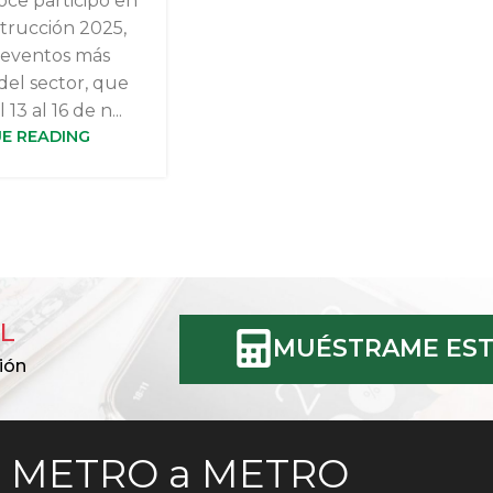
ce participó en
trucción 2025,
 eventos más
del sector, que
 13 al 16 de n...
E READING
L
MUÉSTRAME EST
ión
METRO a METRO