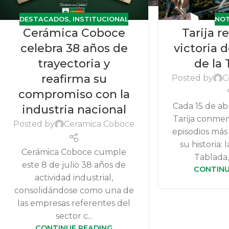
DESTACADOS
,
INSTITUCIONAL
NOT
Cerámica Coboce
Tarija r
celebra 38 años de
victoria d
trayectoria y
de la
reafirma su
Posted by
C
compromiso con la
Cada 15 de abr
industria nacional
Tarija conme
Posted by
Ceramica Coboce
episodios más
su historia: 
Cerámica Coboce cumple
Tablada, 
este 8 de julio 38 años de
CONTINU
actividad industrial,
consolidándose como una de
las empresas referentes del
sector c...
CONTINUE READING