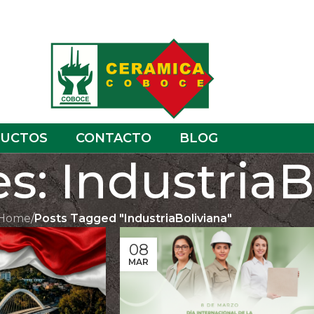
UCTOS
CONTACTO
BLOG
s: IndustriaB
Home
/
Posts Tagged "IndustriaBoliviana"
08
MAR