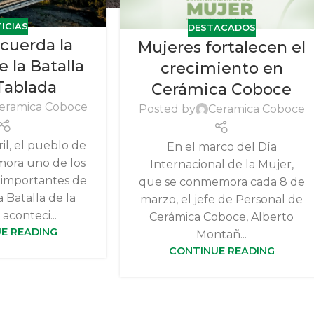
ICIAS
DESTACADOS
ecuerda la
Mujeres fortalecen el
e la Batalla
crecimiento en
 Tablada
Cerámica Coboce
eramica Coboce
Posted by
Ceramica Coboce
il, el pueblo de
En el marco del Día
mora uno de los
Internacional de la Mujer,
 importantes de
que se conmemora cada 8 de
la Batalla de la
marzo, el jefe de Personal de
aconteci...
Cerámica Coboce, Alberto
E READING
Montañ...
CONTINUE READING