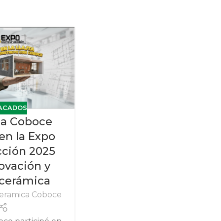
ACADOS
a Coboce
en la Expo
cción 2025
ovación y
 cerámica
eramica Coboce