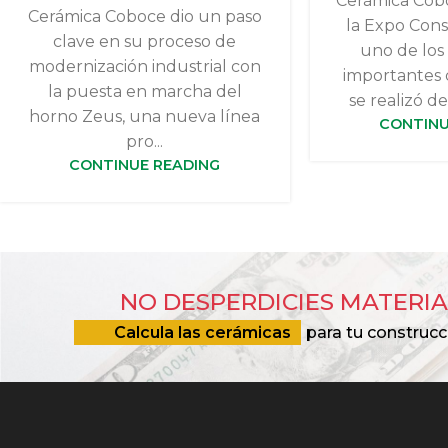
Cerámica Cobo
Cerámica Coboce dio un paso
la Expo Cons
clave en su proceso de
uno de los
modernización industrial con
importantes 
la puesta en marcha del
se realizó del
horno Zeus, una nueva línea
CONTINU
pro...
CONTINUE READING
NO DESPERDICIES MATERIA
Calcula las cerámicas
para tu construcc