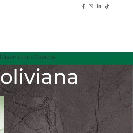
Diseña con Coboce
oliviana
CATEGORÍAS
Calidad
Características
Ceramica