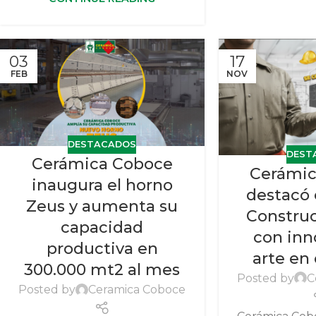
03
17
FEB
NOV
DESTACADOS
DEST
Cerámica Coboce
Cerámic
inaugura el horno
destacó 
Zeus y aumenta su
Constru
capacidad
con inn
productiva en
arte en
300.000 mt2 al mes
Posted by
C
Posted by
Ceramica Coboce