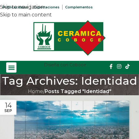
Skip to navigation
Publicaciones
Exportaciones
Complementos
Skip to main content
Diseña con Coboce
Tag Archives: Identidad
Home
/
Posts Tagged "Identidad"
14
SEP