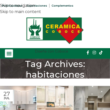
Skip to navigation
Publicaciones
Exportaciones
Complementos
Skip to main content
Diseña con Coboce
Tag Archives:
habitaciones
Home
/
Posts Tagged "habitaciones"
27
JUL