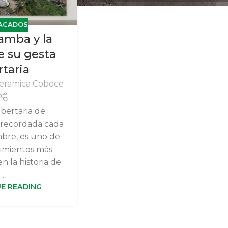
ACADOS
mba y la
e su gesta
rtaria
eramica Coboce
ibertaria de
recordada cada
mbre, es uno de
cimientos más
en la historia de
...
E READING