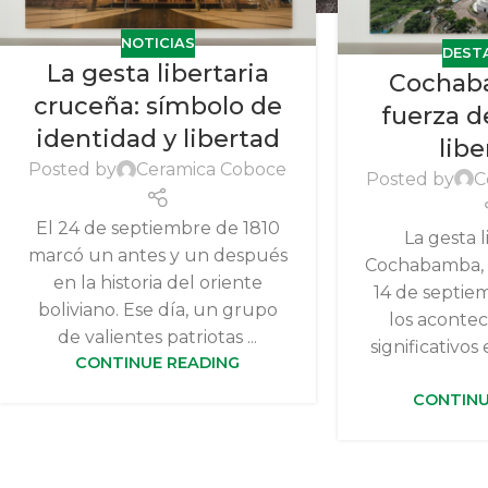
NOTICIAS
DEST
La gesta libertaria
Cochaba
cruceña: símbolo de
fuerza d
identidad y libertad
libe
Posted by
Ceramica Coboce
Posted by
C
El 24 de septiembre de 1810
La gesta l
marcó un antes y un después
Cochabamba, 
en la historia del oriente
14 de septie
boliviano. Ese día, un grupo
los aconte
de valientes patriotas ...
significativos 
CONTINUE READING
CONTINU