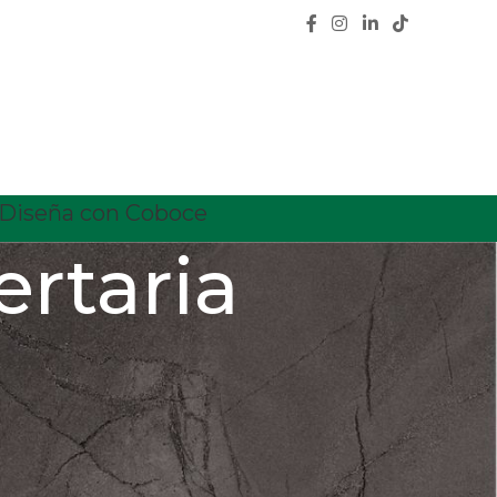
Diseña con Coboce
ertaria
CATEGORÍAS
Calidad
Características
Ceramica