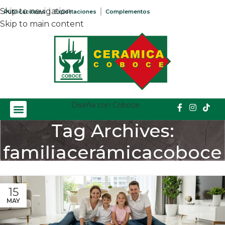
Skip to navigation
Publicaciones
Exportaciones
Complementos
Skip to main content
Diseña con Coboce
Tag Archives:
familiacerámicacoboce
Home
/
Posts Tagged "familiacerámicacoboce"
15
MAY