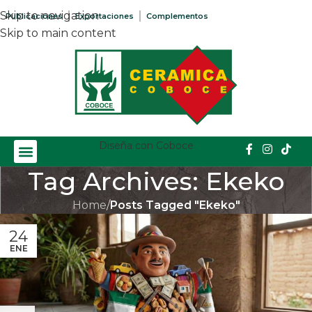
Skip to navigation
Publicaciones
Exportaciones
Complementos
Skip to main content
Diseña con Coboce
Tag Archives: Ekeko
Home
/
Posts Tagged "Ekeko"
24
ENE