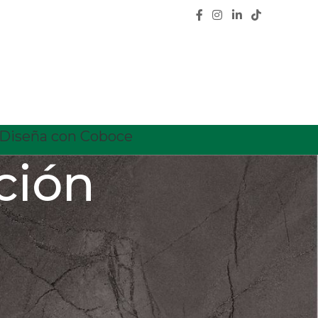
Diseña con Coboce
ción
CATEGORÍAS
Calidad
Características
Ceramica