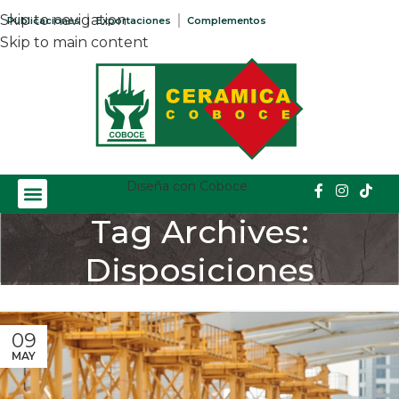
Skip to navigation
Publicaciones
Exportaciones
Complementos
Skip to main content
Diseña con Coboce
Tag Archives:
Disposiciones
Home
/
Posts Tagged "Disposiciones"
09
MAY