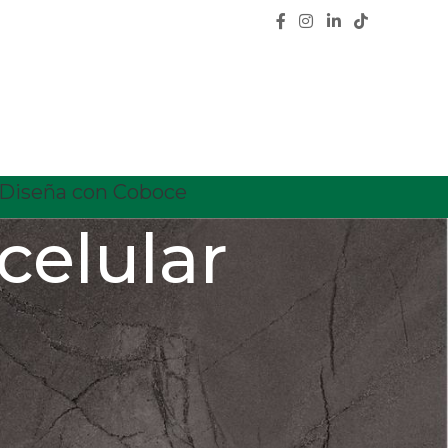
Diseña con Coboce
celular
CATEGORÍAS
Calidad
Características
Ceramica