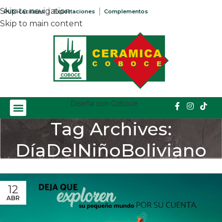
Skip to navigation
Publicaciones
Exportaciones
Complementos
Skip to main content
Diseña con Coboce
Tag Archives:
DíaDelNiñoBoliviano
Home
/
Posts Tagged "DíaDelNiñoBoliviano"
12
ABR