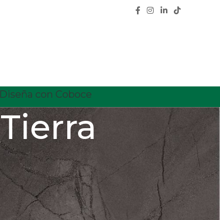
Diseña con Coboce
Tierra
CATEGORÍAS
Calidad
Características
Ceramica