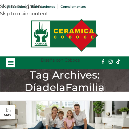
Skip to navigation
Publicaciones
Exportaciones
Complementos
Skip to main content
Diseña con Coboce
Tag Archives:
DíadelaFamilia
Home
/
Posts Tagged "DíadelaFamilia"
15
MAY