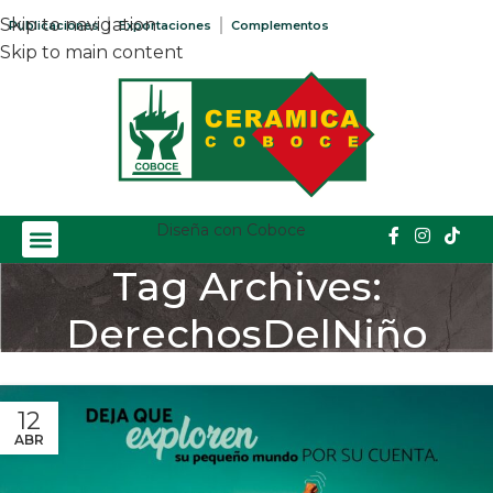
Skip to navigation
Publicaciones
Exportaciones
Complementos
Skip to main content
Diseña con Coboce
Tag Archives:
DerechosDelNiño
Home
/
Posts Tagged "DerechosDelNiño"
12
ABR