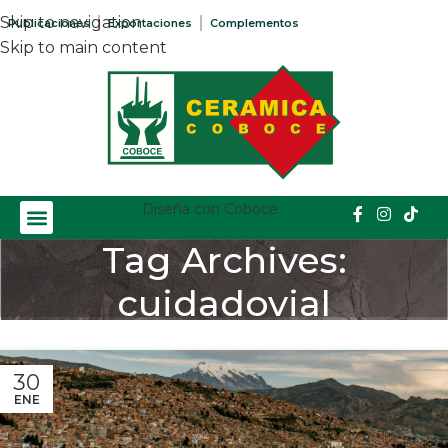
Skip to navigation
Publicaciones
Exportaciones
Complementos
Skip to main content
Diseña con Coboce
Tag Archives:
cuidadovial
Home
/
Posts Tagged "cuidadovial"
30
ENE