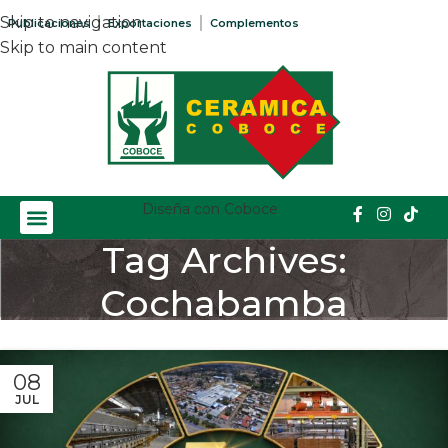
Skip to navigation
Publicaciones
Exportaciones
Complementos
Skip to main content
Diseña con Coboce
Tag Archives:
Cochabamba
Home
/
Posts Tagged "Cochabamba"
08
JUL