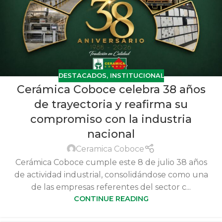
DESTACADOS
,
INSTITUCIONAL
Cerámica Coboce celebra 38 años
de trayectoria y reafirma su
compromiso con la industria
nacional
Ceramica Coboce
Cerámica Coboce cumple este 8 de julio 38 años
de actividad industrial, consolidándose como una
de las empresas referentes del sector c...
CONTINUE READING