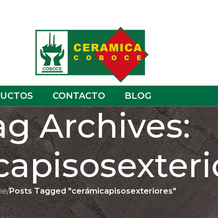
UCTOS
CONTACTO
BLOG
ag Archives:
apisosexteri
me
/
Posts Tagged "cerámicapisosexteriores"