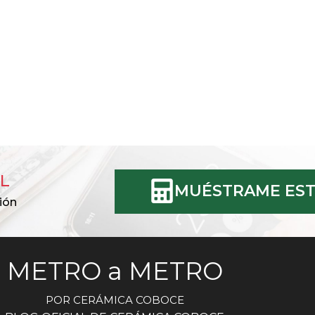
L
MUÉSTRAME EST
ión
METRO a METRO
POR CERÁMICA COBOCE