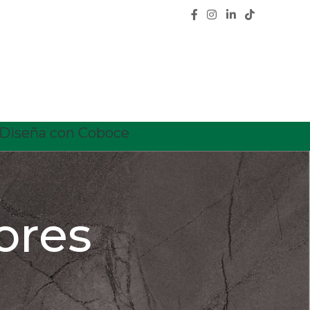
Diseña con Coboce
ores
CATEGORÍAS