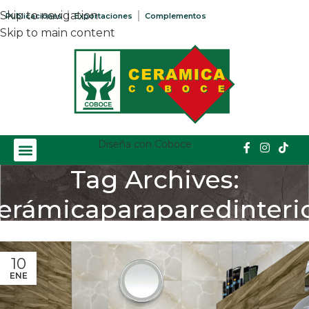
Skip to navigation
Publicaciones
Exportaciones
Complementos
Skip to main content
Diseña con Coboce
Tag Archives:
erámicaparaparedinteri
Home
/
Posts Tagged "cerámicaparaparedinterior"
10
ENE