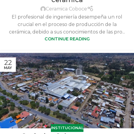
Ceramica Coboce
El profesional de ingeniería desempeña un rol
crucial en el proceso de producción de la
cerámica, debido a sus conocimientos de las pro...
CONTINUE READING
22
MAY
INSTITUCIONAL