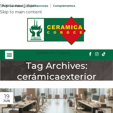
Skip to navigation
Publicaciones
Exportaciones
Complementos
Skip to main content
Diseña con Coboce
Tag Archives:
cerámicaexterior
Home
/
Posts Tagged "cerámicaexterior"
19
JUN