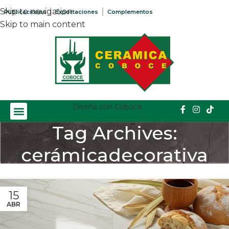
Skip to navigation
Publicaciones
Exportaciones
Complementos
Skip to main content
Diseña con Coboce
Tag Archives:
cerámicadecorativa
Home
/
Posts Tagged "cerámicadecorativa"
15
ABR