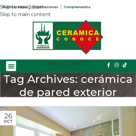
Skip to navigation
Publicaciones
Exportaciones
Complementos
Skip to main content
Diseña con Coboce
Tag Archives: cerámica
de pared exterior
Home
/
Posts Tagged "cerámica de pared exterior"
26
OCT