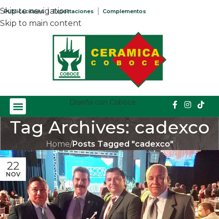
Skip to navigation
Publicaciones
Exportaciones
Complementos
Skip to main content
Diseña con Coboce
Tag Archives: cadexco
Home
/
Posts Tagged "cadexco"
22
NOV