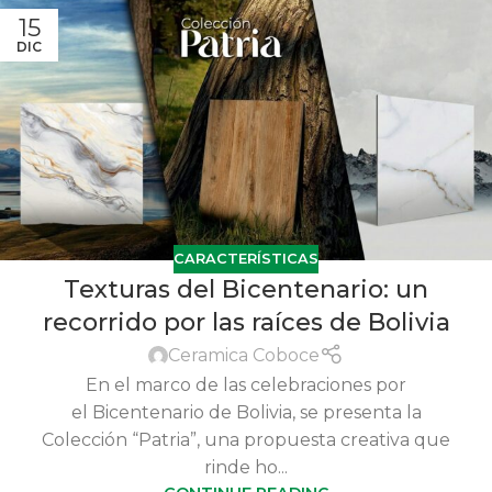
15
DIC
CARACTERÍSTICAS
Texturas del Bicentenario: un
recorrido por las raíces de Bolivia
Ceramica Coboce
En el marco de las celebraciones por
el Bicentenario de Bolivia, se presenta la
Colección “Patria”, una propuesta creativa que
rinde ho...