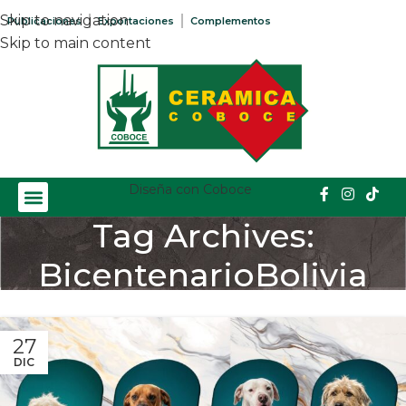
Skip to navigation
Publicaciones
Exportaciones
Complementos
Skip to main content
Diseña con Coboce
Tag Archives:
BicentenarioBolivia
Home
/
Posts Tagged "BicentenarioBolivia"
27
DIC