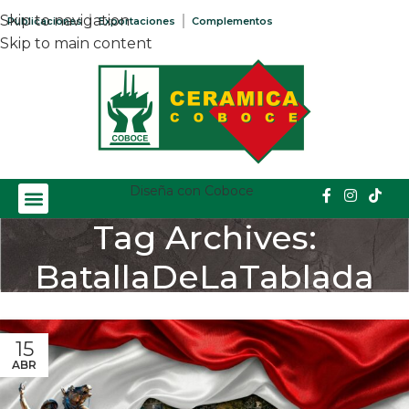
Skip to navigation
Publicaciones
Exportaciones
Complementos
Skip to main content
Diseña con Coboce
Tag Archives:
BatallaDeLaTablada
Home
/
Posts Tagged "BatallaDeLaTablada"
15
ABR