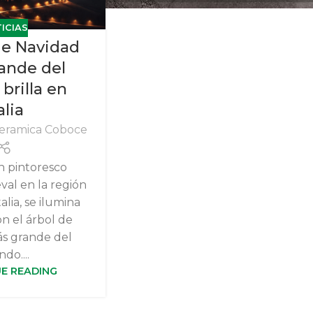
ICIAS
 de Navidad
ande del
brilla en
alia
eramica Coboce
n pintoresco
al en la región
alia, se ilumina
n el árbol de
s grande del
do....
E READING