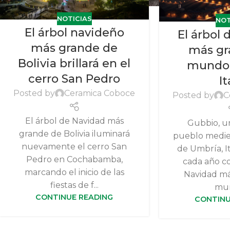
NOTICIAS
NOT
El árbol navideño
El árbol
más grande de
más gr
Bolivia brillará en el
mundo 
cerro San Pedro
It
Posted by
Ceramica Coboce
Posted by
C
El árbol de Navidad más
Gubbio, u
grande de Bolivia iluminará
pueblo mediev
nuevamente el cerro San
de Umbría, It
Pedro en Cochabamba,
cada año co
marcando el inicio de las
Navidad má
fiestas de f...
mun
CONTINUE READING
CONTINU