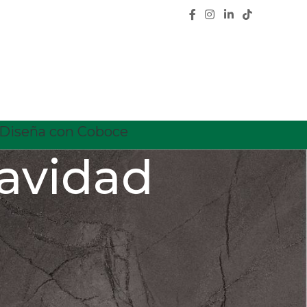
Diseña con Coboce
navidad
CATEGORÍAS
Calidad
Características
Ceramica