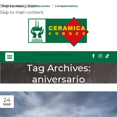
Skip to navigation
Publicaciones
Exportaciones
Complementos
Skip to main content
Diseña con Coboce
Tag Archives:
aniversario
Home
/
Posts Tagged "aniversario"
24
MAR