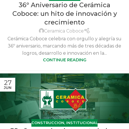
36º Aniversario de Cerámica
Coboce: un hito de innovación y
crecimiento
Ceramica Coboce
Cerámica Coboce celebra con orgullo y alegría su
36º aniversario, marcando más de tres décadas de
logros, desarrollo e innovación en la...
CONTINUE READING
27
JUN
CONSTRUCCION
,
INSTITUCIONAL