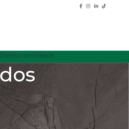
Diseña con Coboce
ados
CATEGORÍAS
Calidad
Características
Ceramica