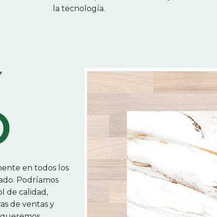
la tecnología.
Y
D
ente en todos los
lado. Podríamos
l de calidad,
ras de ventas y
o, queremos