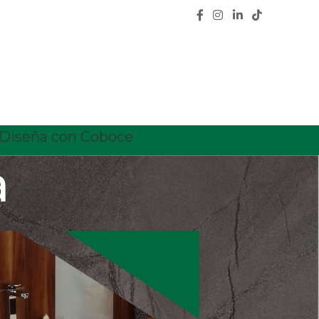
Diseña con Coboce
a