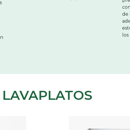
pre
s
com
de 
ad
est
los
en
LAVAPLATOS