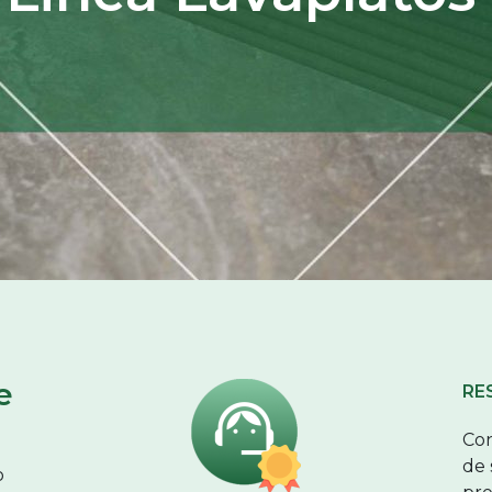
e
RE
Con
de 
o