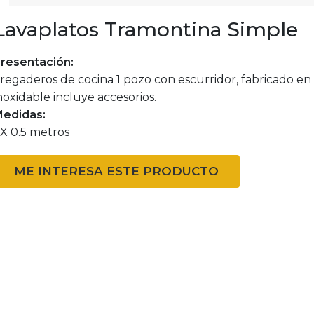
Lavaplatos Tramontina Simple
resentación:
regaderos de cocina 1 pozo con escurridor, fabricado en
noxidable incluye accesorios.
edidas:
 X 0.5 metros
ME INTERESA ESTE PRODUCTO