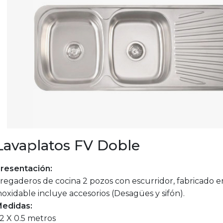
Lavaplatos FV Doble
resentación:
regaderos de cocina 2 pozos con escurridor, fabricado e
noxidable incluye accesorios (Desagües y sifón).
edidas:
.2 X 0.5 metros