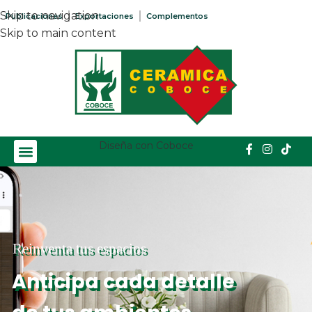
Skip to navigation
Publicaciones
Exportaciones
Complementos
Skip to main content
Diseña con Coboce
Reinventa tus espacios
Anticipa cada detalle