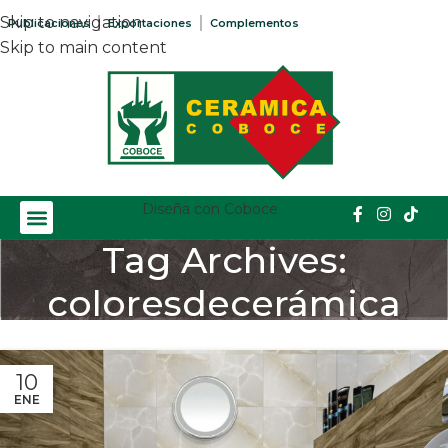
Skip to navigation
Publicaciones
Exportaciones
Complementos
Skip to main content
Diseña con Coboce
Tag Archives:
coloresdecerámica
Home
/
Posts Tagged "coloresdecerámica"
10
ENE