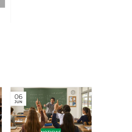
06
27
JUN
MAY