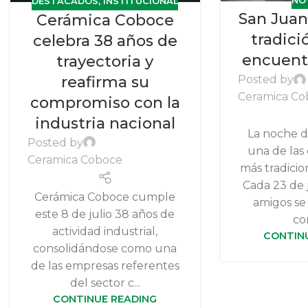
NO
DESTACADOS
,
INSTITUCIONAL
San Juan 
Cerámica Coboce
tradició
celebra 38 años de
encuentr
trayectoria y
reafirma su
Posted by
Ceramica Co
compromiso con la
industria nacional
La noche d
Posted by
una de las
Ceramica Coboce
más tradicion
Cada 23 de j
Cerámica Coboce cumple
amigos se
este 8 de julio 38 años de
co
actividad industrial,
CONTIN
consolidándose como una
de las empresas referentes
del sector c...
CONTINUE READING