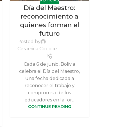
NOTICIAS
Día del Maestro:
Día d
reconocimiento a
Cerám
quienes forman el
re
futuro
compr
dedic
Posted by
Ceramica Coboce
tra
Posted by
Cada 6 de junio, Bolivia
Ceramica
celebra el Día del Maestro,
una fecha dedicada a
En conme
reconocer el trabajo y
de la 
compromiso de los
Coboce r
educadores en la for...
las muj
CONTINUE READING
parte
humano, 
CONT