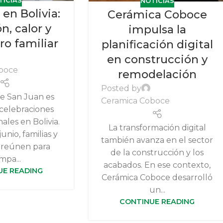
TICIAS
NOTICIAS
en Bolivia:
Cerámica Coboce
n, calor y
impulsa la
o familiar
planificación digital
en construcción y
boce
remodelación
Posted by
e San Juan es
Ceramica Coboce
 celebraciones
ales en Bolivia.
La transformación digital
unio, familias y
también avanza en el sector
 reúnen para
de la construcción y los
mpa...
acabados. En ese contexto,
UE READING
Cerámica Coboce desarrolló
un...
CONTINUE READING