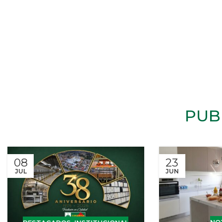
PUB
08
23
JUL
JUN